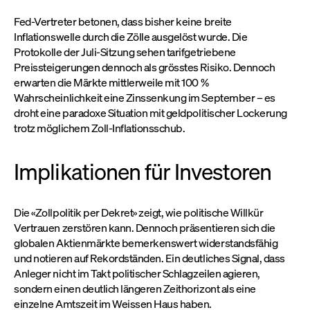
Fed-Vertreter betonen, dass bisher keine breite
Inflationswelle durch die Zölle ausgelöst wurde. Die
Protokolle der Juli-Sitzung sehen tarifgetriebene
Preissteigerungen dennoch als grösstes Risiko. Dennoch
erwarten die Märkte mittlerweile mit 100 %
Wahrscheinlichkeit eine Zinssenkung im September – es
droht eine paradoxe Situation mit geldpolitischer Lockerung
trotz möglichem Zoll-Inflationsschub.
Implikationen für Investoren
Die «Zollpolitik per Dekret» zeigt, wie politische Willkür
Vertrauen zerstören kann. Dennoch präsentieren sich die
globalen Aktienmärkte bemerkenswert widerstandsfähig
und notieren auf Rekordständen. Ein deutliches Signal, dass
Anleger nicht im Takt politischer Schlagzeilen agieren,
sondern einen deutlich längeren Zeithorizont als eine
einzelne Amtszeit im Weissen Haus haben.