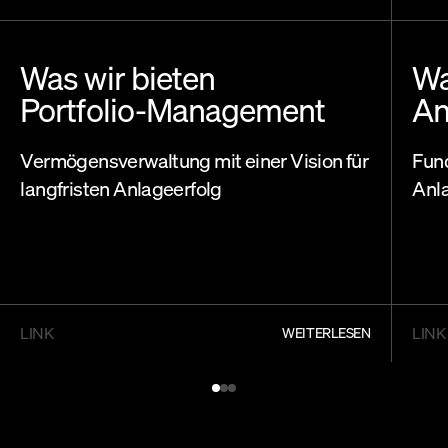
Was wir bieten
Wa
Portfolio-Management
An
Vermögensverwaltung mit einer Vision für
Fund
langfristen Anlageerfolg
Anl
LINK
LINK
WEITERLESEN