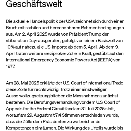
Geschäftswelt
Die aktuelle Handelspolitik der USA zeichnet sich durch einen
Bruch mit stabilen und berechenbaren Rahmenbedingungen
aus. Am 2. April 2025 wurde von Präsident Trump der
«Liberation Day» ausgerufen, gefolgt von einem Basiszoll von
10 % auf nahezu alle US-Importe ab dem 5. April. Ab dem 9.
April traten weitere «reziproke» Zölle in Kraft, gestützt auf den
International Emergency Economic Powers Act (IEEPA) von
1977.
Am 28. Mai 2025 erklärte der U.S. Court of International Trade
diese Zölle für rechtswidrig. Trotz einer einstweiligen
Ausservollzugsetzung blieben die Massnahmen zunächst
bestehen. Die Berufungsverhandlung vor dem U.S. Court of
Appeals for the Federal Circuit fand am 31. Juli 2025 statt,
worauf am 29. August mit 7:4 Stimmen entschieden wurde,
dass die Zölle dem Präsidenten zu weitreichende
Kompetenzen einräumen. Die Wirkung des Urteils wurde bis