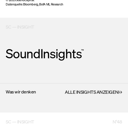
Datenquelle: Bloomberg, BofA ML Research
SC — INSIGHT
SoundInsights
™
Was wir denken
ALLE INSIGHTS ANZEIGEN
SC — INSIGHT
N°48