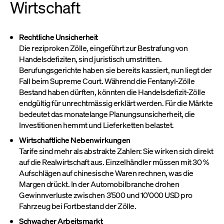
Wirtschaft
Rechtliche Unsicherheit
Die reziproken Zölle, eingeführt zur Bestrafung von
Handelsdefiziten, sind juristisch umstritten.
Berufungsgerichte haben sie bereits kassiert, nun liegt der
Fall beim Supreme Court. Während die Fentanyl-Zölle
Bestand haben dürften, könnten die Handelsdefizit-Zölle
endgültig für unrechtmässig erklärt werden. Für die Märkte
bedeutet das monatelange Planungsunsicherheit, die
Investitionen hemmt und Lieferketten belastet.
Wirtschaftliche Nebenwirkungen
Tarife sind mehr als abstrakte Zahlen: Sie wirken sich direkt
auf die Realwirtschaft aus. Einzelhändler müssen mit 30 %
Aufschlägen auf chinesische Waren rechnen, was die
Margen drückt. In der Automobilbranche drohen
Gewinnverluste zwischen 3'500 und 10'000 USD pro
Fahrzeug bei Fortbestand der Zölle.
Schwacher Arbeitsmarkt