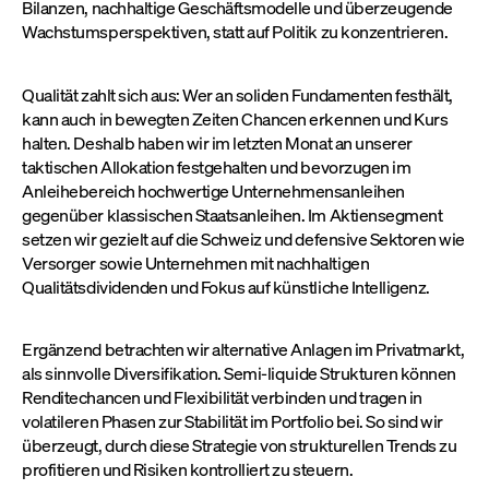
Bilanzen, nachhaltige Geschäftsmodelle und überzeugende
Wachstumsperspektiven, statt auf Politik zu konzentrieren.
Qualität zahlt sich aus: Wer an soliden Fundamenten festhält,
kann auch in bewegten Zeiten Chancen erkennen und Kurs
halten. Deshalb haben wir im letzten Monat an unserer
taktischen Allokation festgehalten und bevorzugen im
Anleihebereich hochwertige Unternehmensanleihen
gegenüber klassischen Staatsanleihen. Im Aktiensegment
setzen wir gezielt auf die Schweiz und defensive Sektoren wie
Versorger sowie Unternehmen mit nachhaltigen
Qualitätsdividenden und Fokus auf künstliche Intelligenz.
Ergänzend betrachten wir alternative Anlagen im Privatmarkt,
als sinnvolle Diversifikation. Semi-liquide Strukturen können
Renditechancen und Flexibilität verbinden und tragen in
volatileren Phasen zur Stabilität im Portfolio bei. So sind wir
überzeugt, durch diese Strategie von strukturellen Trends zu
profitieren und Risiken kontrolliert zu steuern.