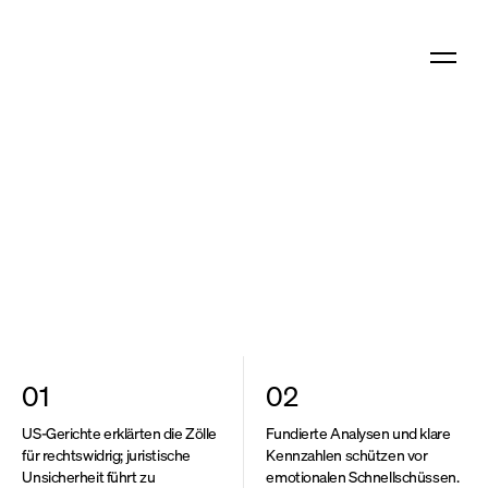
Was wir bieten
SoundInsight
N°36
Wer wir sind
PDF herunterladen
Artikel teilen
Was wir denken
01
02
US-Gerichte erklärten die Zölle
Fundierte Analysen und klare
für rechtswidrig; juristische
Kennzahlen schützen vor
Unsicherheit führt zu
emotionalen Schnellschüssen.