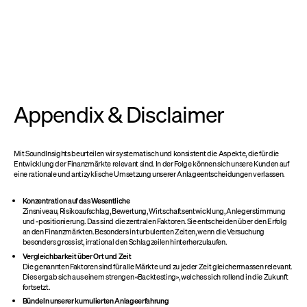
Appendix & Disclaimer
Mit SoundInsights beurteilen wir systematisch und konsistent die Aspekte, die für die
Entwicklung der Finanzmärkte relevant sind. In der Folge können sich unsere Kunden auf
eine rationale und antizyklische Umsetzung unserer Anlageentscheidungen verlassen.
Konzentration auf das Wesentliche
Zinsniveau, Risikoaufschlag, Bewertung, Wirtschaftsentwicklung, Anlegerstimmung
und -positionierung. Das sind die zentralen Faktoren. Sie entscheiden über den Erfolg
an den Finanzmärkten. Besonders in turbulenten Zeiten, wenn die Versuchung
besonders gross ist, irrational den Schlagzeilen hinterherzulaufen.
Vergleichbarkeit über Ort und Zeit
Die genannten Faktoren sind für alle Märkte und zu jeder Zeit gleichermassen relevant.
Dies ergab sich aus einem strengen «Backtesting», welches sich rollend in die Zukunft
fortsetzt.
Bündeln unserer kumulierten Anlageerfahrung