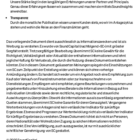
Unsere Stärke liegt in den langjährigen Erfahrungen unserer Partner und Principals.
Genau diese Erfahrungen fassen wir zusammen und machen sie mittels SoundInsights
anwendbar.
Transparenz
Durch die monatliche Publikation wissen unsere Kunden stets, wo wir im Anlagezyklus
stehen und wohin die Reise an den Finanzmärkten geht.
Das vorliegende Dokument dient ausschliesslich zu Informationszwecken und ist als
Werbung zu verstehen. Es wurde von SoundCapital (nachfolgend «SC») mit grösster
Sorgfalt erstellt. Trotz sorgfältiger Bearbeitung übernimmt SC keine Gewähr für die
Richtigkeit, Vollständigkeit oder Aktualität der enthaltenen Informationen und lehnt
jegliche Haftung für Verluste ab, die durch die Nutzung dieses Dokuments entstehen
könnten. Die in diesem Dokument geäusserten Meinungen spiegeln die Einschätzungen
von SC zum Zeitpunkt der Erstellung wider und können sich ohne vorherige
Ankündigung ändern. Es handelt sich weder um ein Angebot noch eine Empfehlung zum
Kauf oder Verkauf von Finanzinstrumenten oder zur Inanspruchnahme von
Dienstleistungen. Empfängern wird empfohlen, eigene Beurteilungen vorzunehmen und
gegebenenfalls unter Hinzuziehung eines Beraters die Informationen in Bezug auf ihre
individuellen Umstände sowie deren rechtliche, regulatorische und steuerliche
Auswirkungen zu überprüfen. Obwohl die Informationen aus als zuverlässig angesehenen
Quellen stammen, übernimmt SC keine Garantie für deren Genauigkeit. Vergangene
Wertentwicklungen von Anlagen sind kein verlässlicher Indikator für zukünftige
Ergebnisse. Ebenso sind Prognosen zur Wertentwicklung nicht als verlässlicher Indikator
für künftige Ergebnisse zu verstehen. Dieses Dokument richtet sich nicht an Personen,
deren Nationalität oder Wohnsitz den Zugang zu solchen Informationen rechtlich
einschränkt. Eine Vervielfältigung, auch auszugsweise, ist nur mit ausdrücklicher
schriftlicher Genehmigung von SC gestattet.
© 2025 SoundCapital.