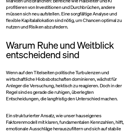
Märkten und Branchen: Bereiche wie Halbleiter und KI
profitieren von Investitionen und Durchbrüchen, andere
müssen sich neu aufstellen. Eine sorgfältige Analyse und
flexible Kapitalallokation sind nötig, um Chancen optimal zu
nutzen und Risiken abzufedern.
Warum Ruhe und Weitblick
entscheidend sind
Wenn auf den Titelseiten politische Turbulenzen und
wirtschaftliche Hiobsbotschaften dominieren, wächst für
Anleger die Versuchung, hektisch zu reagieren. Doch in der
Regel sind es gerade die ruhigen, überlegten
Entscheidungen, die langfristig den Unterschied machen.
Ein strukturierter Ansatz, wie unser hauseigenes
Faktorenmodell mit klaren, fundamentalen Kennzahlen, hilft,
emotionale Ausschläge herauszufiltern und sich auf stabile