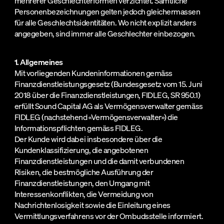
mehrerer Geschlechterformen verzichtet. Sämtliche
Kontakt
English Version
Personenbezeichnungen gelten jedoch gleichermassen
für alle Geschlechtsidentitäten. Wo nicht explizit anders
angegeben, sind immer alle Geschlechter einbezogen.
1. Allgemeines
Mit vorliegenden Kundeninformationen gemäss
Finanzdienstleistungsgesetz (Bundesgesetz vom 15. Juni
2018 über die Finanzdienstleistungen, FIDLEG, SR 950.1)
erfüllt Sound Capital AG als Vermögensverwalter gemäss
FIDLEG (nachstehend «Vermögensverwalter») die
Informationspflichten gemäss FIDLEG.
Der Kunde wird dabei insbesondere über die
Kundenklassifizierung, die angebotenen
Finanzdienstleistungen und die damit verbundenen
Risiken, die bestmögliche Ausführung der
Finanzdienstleistungen, den Umgang mit
Interessenkonflikten, die Vermeidung von
Nachrichtenlosigkeit sowie die Einleitung eines
Vermittlungsverfahrens vor der Ombudsstelle informiert.