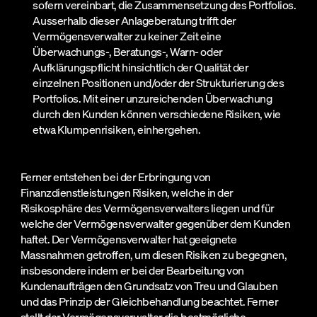
sofern vereinbart, die Zusammensetzung des Portfolios.
Ausserhalb dieser Anlageberatung trifft der
Vermögensverwalter zu keiner Zeit eine
Überwachungs-, Beratungs-, Warn- oder
Aufklärungspflicht hinsichtlich der Qualität der
einzelnen Positionen und/oder der Strukturierung des
Portfolios. Mit einer unzureichenden Überwachung
durch den Kunden können verschiedene Risiken, wie
etwa Klumpenrisiken, einhergehen.
Ferner entstehen bei der Erbringung von
Finanzdienstleistungen Risiken, welche in der
Risikosphäre des Vermögensverwalters liegen und für
welche der Vermögensverwalter gegenüber dem Kunden
haftet. Der Vermögensverwalter hat geeignete
Massnahmen getroffen, um diesen Risiken zu begegnen,
insbesondere indem er bei der Bearbeitung von
Kundenaufträgen den Grundsatz von Treu und Glauben
und das Prinzip der Gleichbehandlung beachtet. Ferner
stellt der Vermögensverwalter die bestmögliche