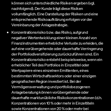
können sich unterschiedliche Risiken ergeben (vgl.
nachfolgend). Der Kunde trägt diese Risiken
vollumfänglich. Eine Darstellung der Risiken und eine
entsprechende Risikoaufklärung erfolgen vor der
Vereinbarung der Anlagestrategie.
Konzentrationsrisiko bzw. das Risiko, aufgrund
negativer Wertentwicklung einer kleinen Anzahl von
Finanzinstrumenten erhebliche Verluste zu erleiden, die
auf eine vorübergehende oder dauerhafte Verringerung
der Portfoliodiversifizierung zurückzuführen sind. Ein
Konzentrationsrisiko entsteht beispielsweise, wenn ein
erheblicher Teil des Portfolios in Einzeltitel oder
Wertpapiere eines einzelnen Emittenten, eines
bestimmten Wirtschaftssektors oder einer einzigen
geografischen Region investiert ist. Bei der
Vermögensverwaltung und portfoliobezogenen
Anlageberatung können vorübergehende oder
dauerhafte marktunübliche Risikokonzentrationen (d.h.
Konzentrationen von 10 % oder mehr in Einzeltiteln
sowie Konzentrationen von 20 % oder mehr bei