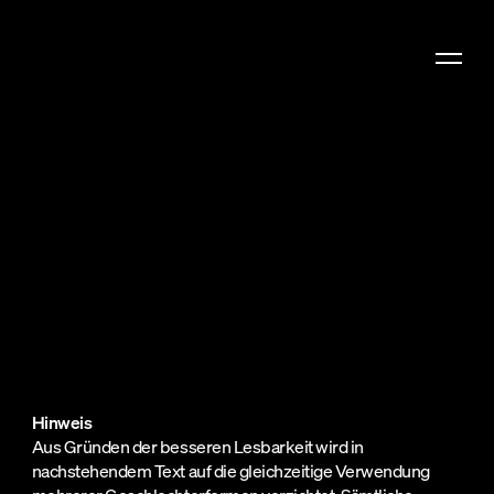
Was wir bieten
Wer wir sind
Kundeninformationen
Was wir denken
gemäss
Finanzdienstleistungs
Hinweis
Aus Gründen der besseren Lesbarkeit wird in
(FIDLEG)
nachstehendem Text auf die gleichzeitige Verwendung