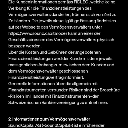
Die Kundeninformationen gemäss FIDLEG, welche keine
Werbung für die Finanzdienstleistungen des
Vermögensverwalters darstellen, können sich von Zeit zu
Zeit ändern. Die jeweils aktuell gültige Fassung findet sich
auf der Webseite des Vermögensverwalters unter
https://www.sound.capital oder kann an einer der
Geschäftsadressen des Vermögensverwalters physisch
bezogen werden.
Über die Kosten und Gebühren der angebotenen
Finanzdienstleistungen wird der Kunde mit dem jeweils
massgeblichen Anhang zum zwischen dem Kunden und
dem Vermögensverwalter geschlossenen
Finanzdienstleistungsvertrag informiert.
Generelle Informationen über die allgemein mit
Finanzinstrumenten verbunden Risiken sind der Broschüre
«Risiken im Handel mit Finanzinstrumenten»
der
Schweizerischen Bankiervereinigung zu entnehmen.
2. Informationen zum Vermögensverwalter
Sound Capital AG («SoundCapital») ist ein führender