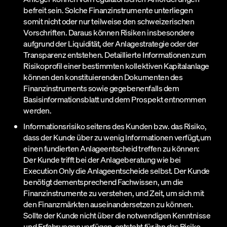
befreit sein. Solche Finanzinstrumente unterliegen
somit nicht oder nur teilweise den schweizerischen
Vorschriften. Daraus können Risiken insbesondere
aufgrund der Liquidität, der Anlagestrategie oder der
Transparenz entstehen. Detaillierte Informationen zum
Risikoprofil einer bestimmten kollektiven Kapitalanlage
können den konstituierenden Dokumenten des
Finanzinstruments sowie gegebenenfalls dem
Basisinformationsblatt und dem Prospekt entnommen
werden.
Informationsrisiko seitens des Kunden bzw. das Risiko,
dass der Kunde über zu wenig Informationen verfügt,um
einen fundierten Anlageentscheid treffen zu können:
Der Kunde trifft bei der Anlageberatung wie bei
Execution Only die Anlageentscheide selbst. Der Kunde
benötigt dementsprechend Fachwissen, um die
Finanzinstrumente zu verstehen, und Zeit, um sich mit
den Finanzmärkten auseinandersetzen zu können.
Sollte der Kunde nicht über die notwendigen Kenntnisse
und Erfahrungen verfügen, entsteht für ihn das Risiko,